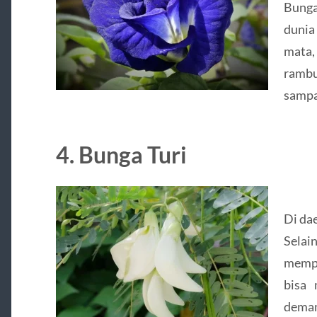
Bunga
dunia
mata
rambu
sampa
4. Bunga Turi
Di dae
Selai
mempu
bisa 
dema